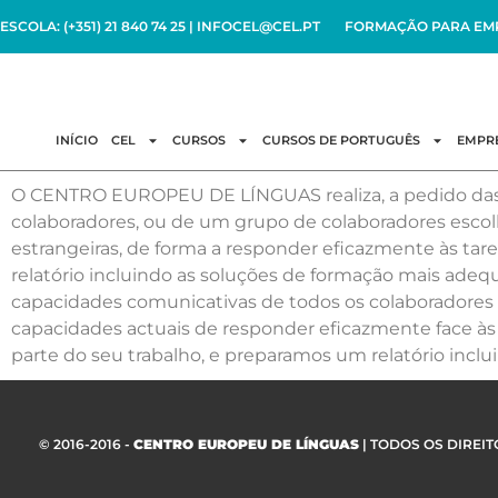
ESCOLA: (+351) 21 840 74 25 | INFOCEL@CEL.PT
FORMAÇÃO PARA EMPRE
INÍCIO
CEL
CURSOS
CURSOS DE PORTUGUÊS
EMPRE
O CENTRO EUROPEU DE LÍNGUAS realiza, a pedido das e
colaboradores, ou de um grupo de colaboradores escol
estrangeiras, de forma a responder eficazmente às ta
relatório incluindo as soluções de formação mais a
capacidades comunicativas de todos os colaboradores
capacidades actuais de responder eficazmente face à
parte do seu trabalho, e preparamos um relatório incl
© 2016-2016 -
CENTRO EUROPEU DE LÍNGUAS
| TODOS OS DIREI