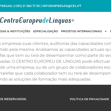
SAS: (+351) 21 382 71 30 | INFOEMPRESAS@CEL.PT
SAS & INSTITUIÇÕES
ESPECIALIZAÇÃO
PROJETOS INTERNACIONAIS
mpresas suas clientes, auditorias das capacidades com
hido pela mesma. Analisamos as capacidades actuais qu
refas que tem ou terá de desempenhar como parte do se
dequadas. O CENTRO EUROPEU DE LÍNGUAS pode efectuar 
 de uma empresa, ou de um grupo de colaboradores esco
s tarefas que cada colaborador tem ou terá de desempen
uindo as soluções de formação mais adequadas.
TOS RESERVADOS.
POLÍTICA DE PRIVACIDADE